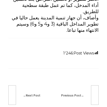
أداء المدخل، كما تم عمل طبقة سطحية
:
للطريق.
وأضاف، أن جهاز تنمية المدينة يعمل حاليا في
ت
تطوير المداخل الباقية (3 و4 و5 و6) وسيتم
الانتهاء منها تباعا.
و
س
1٬246
Post Views:
ي
ع
و
ت
Previous Post
Next Post