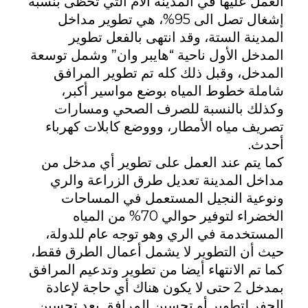
العمل عليها في المدينة الأم التي تحظى بنسبة
أ
إشغال تصل الى 95%، هي تطوير مداخل
المدينة الستة، وقد انتهى بالفعل تطوير
ح
المدخل الأول ناحية “هايبر وان” وشمل توسعة
المدخل، وقبل ذلك كله تم تطوير المرافق
م
شاملة خطوط المياه بوضع مواسير أكبر،
وكذلك بالنسبة للصرف الصحي ومسارات
د
تصريف مياه الأمطار، وووضع كابلات كهرباء
أحدث.
م
كما يتم عند العمل على تطوير أي مدخل من
مداخل المدينة تعديل طرق الزراعة والري
ص
ونوعية النجيل المستعمل في المساحات
الخضراء لتوفير حوالي 70% من المياه
ط
المستخدمة في الري وهو توجه عام للدولة،
حيث أن التطوير لا يشمل أعمال الطرق فقط،
ف
كما تم الانتهاء أيضا من تطوير وتدعيم المرافق
بمدخل 2 حتى لا يكون هناك أي حاجة لإعادة
ى
الحفر لتطوير أو تحسين المرافق بعد تحسين