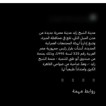
أ
ه
م
مدينة الشيخ زايد مدينة مصرية جديدة من
مدن الجيل الثاني، تقع في محافظة الجيزة،
ا
وتتبع إدارياً لهيئة المجتمعات العمرانية
الجديدة، أنشأت بقرار رئيس جمهورية مصر
ل
العربية رقم 325 لسنة 1995، وذلك بمنحة
من صندوق أبو ظبي للتنمية - منحة الشيخ
زايد -، وتعدّ ضاحية من ضواحي القاهرة
أ
الكبرى وامتداداً طبيعياً لها.
ه
د
روابط مهمة
ا