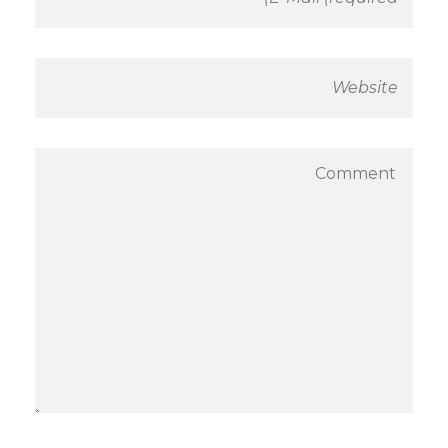
م
د
خ
ل
3
و
ب
د
ء