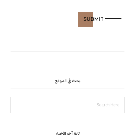
ت
ط
و
ي
ر
بحث في الموقع
ا
ل
م
تابع آخر الآخبار