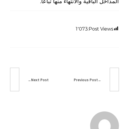
المداخل الباقية والانتهاء منها تباعا.
ف
ل
1٬073
Post Views:
ت
ا
ل
Next Post
Previous Post
ط
ب
ق