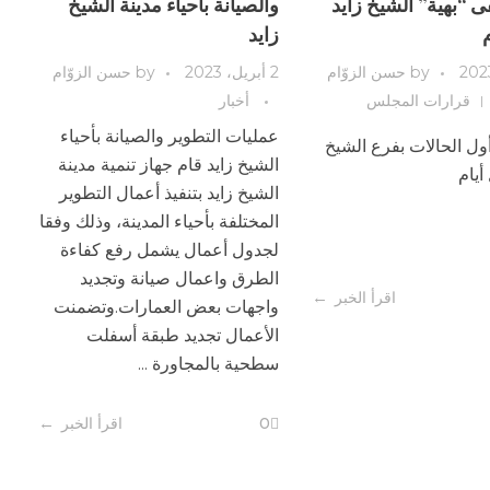
“بهية” الشيخ زايد
والصيانة بأحياء مدينة الشيخ
م
زايد
by
حسن الزوّام
2 أبريل، 2023
by
حسن الزوّام
قرارات المجلس
أخبار
عمليات التطوير والصيانة بأحياء
ول الحالات بفرع الشيخ
الشيخ زايد قام جهاز تنمية مدينة
أيام
الشيخ زايد بتنفيذ أعمال التطوير
المختلفة بأحياء المدينة، وذلك وفقا
لجدول أعمال يشمل رفع كفاءة
الطرق واعمال صيانة وتجديد
اقرأ الخبر
واجهات بعض العمارات.وتضمنت
الأعمال تجديد طبقة أسفلت
سطحية بالمجاورة ...
0
اقرأ الخبر