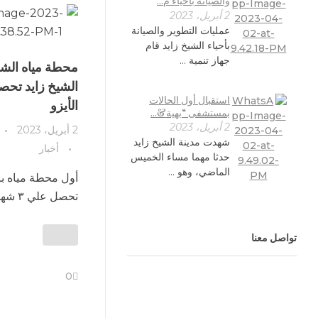
والصيانة بأحياء م...
2 أبريل، 2023
عمليات التطوير والصيانة
بأحياء الشيخ زايد قام
جهاز تنمية ...
محطة مياه الشر
الشيخ زايد تحص
استقبال أول الحالات
الأيزو
بمستشفى “بهية&...
2 أبريل، 2023
2 أبريل، 2023
شهدت مدينة الشيخ زايد
أخبار
حدثا مهما مساء الخميس
الماضي، وهو ...
أول محطة مياه با
تحصل علي ٣ شهادات للايزو.
تواصل معنا
0