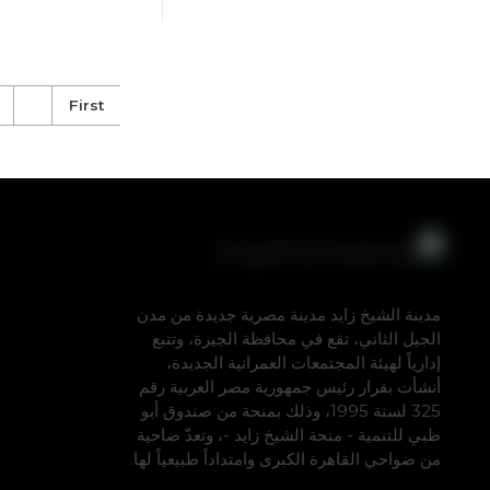
First
مدينة الشيخ زايد مدينة مصرية جديدة من مدن
الجيل الثاني، تقع في محافظة الجيزة، وتتبع
إدارياً لهيئة المجتمعات العمرانية الجديدة،
أنشأت بقرار رئيس جمهورية مصر العربية رقم
325 لسنة 1995، وذلك بمنحة من صندوق أبو
ظبي للتنمية - منحة الشيخ زايد -، وتعدّ ضاحية
من ضواحي القاهرة الكبرى وامتداداً طبيعياً لها.