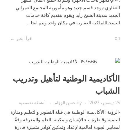
: 4 م•مجهز بأحدث الأجهزة ويتم به جميع أعمال الشهر
العقاري •يوجد قسم جديد وهو مأمورية المجتمع العمراني
الجديد بمدينة الشيخ زايد ويقوم بتقديم كافة خدمات
التسجيلللملكية العقارية في مكان واحد ويتم انجا ...
0
اقرأ الخبر
الأكاديمية الوطنية لتأهيل وتدريب
الشباب
25 ديسمبر، 2023
by
حسن الزوّام
أنشطة تخصصية
•الرؤية : الأكاديمية الوطنية هي قبلة التطوير والتعليم ومنارة
التنمية وقاطرة بناء الإنسان وتمكينه بالعلم والمعرفة وفقًا
لمعايير الجودة لعالمية لإعداد وتمكين كوادر متميزة قادرة