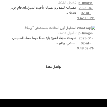
د
2 أبريل، 2023
عمليات التطوير والصيانة بأحياء الشيخ زايد قام جهاز
تنمية ...
ب
ل
استقبال أول الحالات بمستشفى “بهية&...
2 أبريل، 2023
و
شهدت مدينة الشيخ زايد حدثا مهما مساء الخميس
الماضي، وهو ...
غ
ه
تواصل معنا
م
س
ن