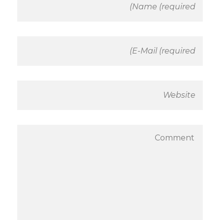
م
3
م
ن
ا
ل
م
و
ظ