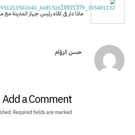
ح
Previous Post
3
0
حسن الزوّام
و
Add a Comment
ح
shed. Required fields are marked *
د