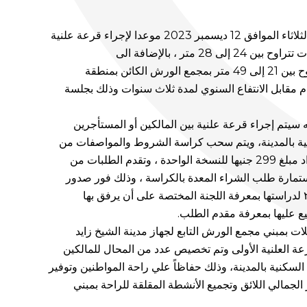
حدد جهاز تنمية مدينة الشيخ زايد يوم الثلاثاء الموافق 12 ديسمبر 2023 موعدا لإجراء قرعة علنية
27 ورشة بالدور الأول بمساحات تتراوح بين 21 إلى 49 متر بمجمع الورش الكائن بمنطقة
نظام مقابل الانتفاع السنوي لمدة ثلاث سنوات وذلك بجلسة
ه سيتم إجراء قرعة علنية بين المالكين أو المستأجرين
ية بالمدينة، ويتم سحب كراسة الشروط والمواصفات من
مقر جهاز مدينة الشيخ زاید مقابل سداد مبلغ 299 جنيها للنسخة الواحدة ، وتقدم الطلبات من
ستمارة طلب الشراء المعدة بالكراسة ، وذلك فور صدور
الإعلان وبحد أقصي الأحد ٢٠٢٣/۱۲/۱۰ لدراستها بمعرفة اللجنة المختصة على أن يرفق بها
قيع عليها بمعرفة مقدم الطلب.
ت بمبني مجمع الورش التابع لجهاز مدينة الشيخ زايد
لقرعة العلنية الأولى وتم تخصيص عدد من المحال للمالكين
سكنية بالمدينة، وذلك حفاظاً علي راحة المواطنين وتوفير
 الجمالي اللائق وتجميع الأنشطة المقلقة للراحة بمبني