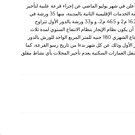
 أعلن في شهر يوليو الماضي عن إجراء قرعة علنية لتأجير
68 ورشة بمجمع الورش الكائن بمنطقة الخدمات الإقليمية الثانية بالمدينة، منها 35 ورشة في
الدور الأرضي بمساحات تتراوح بين 16.25 م2 و 46.5 م2، و و33 ورشة بالدور الأول تتراوح
ما بين 21 م2 و49 م2، على أن يكون نظام الإيجار بنظام الانتفاع السنوي لمدة ثلاث
سنوات، كما تقرر أن يكون مقابل الانتفاع الشهري 180 جنيه للمتر المربع الواحد للورش بالدور
ربع بالدور الأول وذلك عن كل شهر بدءا من تاريخ رسو القرعة، كما
فل العمارات السكنية بعدم تأجير المحلات بأي نشاط مقلق