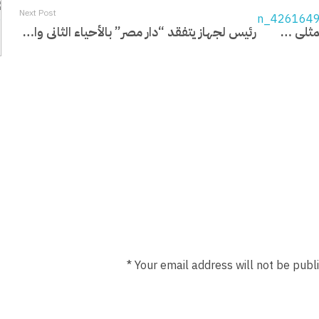
Next Post
ماذا دار في لقاء رئيس جهاز المدينة مع ممثلي عن سكان مشروع جنة ٢
رئيس لجهاز يتفقد “دار مصر” بالأحياء الثاني والسادس عشر ويستمع لشكاوى السكان
Your email address will not be publi