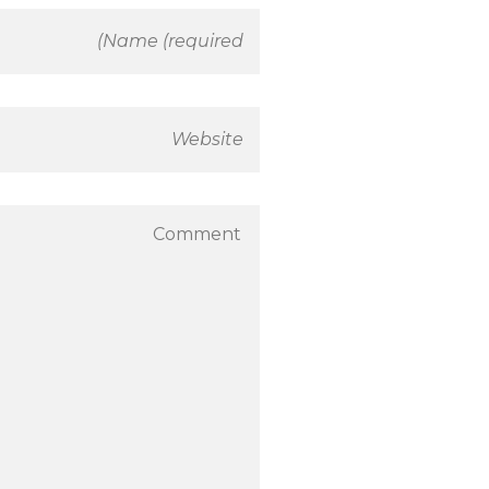
ة
ب
م
ج
م
ع